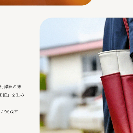
試行錯誤の末
価値」を生み
eが実践す